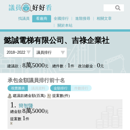
議員好好看
找議員
看廠商
全國排行
進階搜尋
相關文章
關於本站
首頁
看廠商
懿誠電梯有限公司、吉祿企業社
議員排行圖表
懿誠電梯有限公司、吉祿企業社
8萬5000
1
0
建議款：
元
總件數：
件
政治獻金：
元
承包金額議員排行前十名
視覺圖表
議員資料
金額排行
件數排行
建議款總金額(百萬)
提案數(件)
1
簡智隆
8萬5000
總金額
元
1
提案數
件