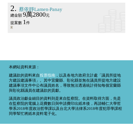
2
蔡依靜Lamen‧Panay
9萬2800
總金額
元
1
提案數
件
本網站資料來源：
建議款的資料來自
投票指南
，以及各地方政府主計處「議員所提地
方建設建議事項」。其中宜蘭縣、彰化縣並無在議員所提地方建設
建議事項文件中公布議員姓名，導致無法透過統計得知每個宜蘭縣
與彰化縣議員在建議款的貢獻。
議員政治獻金細目的資料則是來自監察院。在資料取得方面，先是
在監察院的電腦上花費數日與申請費印出紙本後，再請輔仁大學哲
學系2018年度政治哲學課以及台北大學法律系2018年度犯罪學課程
同學幫忙將紙本資料電子化。