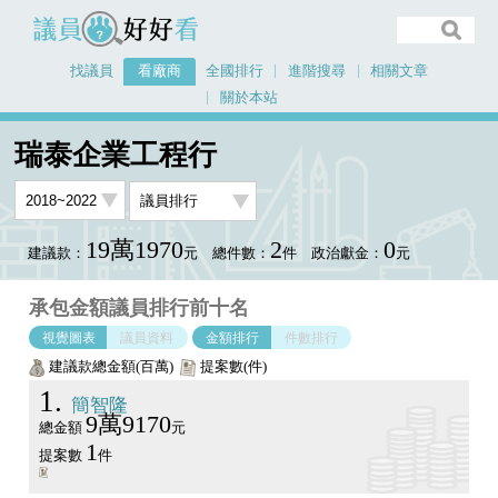
議員好好看
找議員
看廠商
全國排行
進階搜尋
相關文章
關於本站
首頁
看廠商
瑞泰企業工程行
議員排行圖表
瑞泰企業工程行
19萬1970
2
0
建議款：
元
總件數：
件
政治獻金：
元
承包金額議員排行前十名
視覺圖表
議員資料
金額排行
件數排行
建議款總金額(百萬)
提案數(件)
1
簡智隆
9萬9170
總金額
元
1
提案數
件