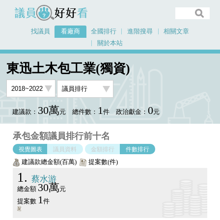
議員好好看
找議員
看廠商
全國排行
進階搜尋
相關文章
關於本站
首頁
看廠商
東迅土木包工業(獨資)
議員排行圖表
東迅土木包工業(獨資)
30萬
1
0
建議款：
元
總件數：
件
政治獻金：
元
承包金額議員排行前十名
視覺圖表
議員資料
金額排行
件數排行
建議款總金額(百萬)
提案數(件)
1
蔡水游
30萬
總金額
元
1
提案數
件