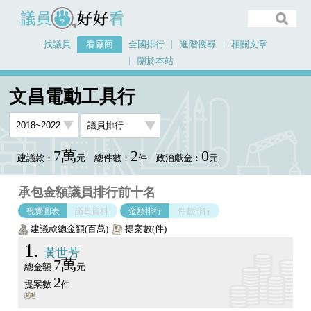
議員好好看
找議員
看廠商
全國排行
進階搜尋
相關文章
關於本站
首頁
看廠商
文昌電動工具行
議員排行圖表
文昌電動工具行
7萬
2
0
建議款：
元
總件數：
件
政治獻金：
元
承包金額議員排行前十名
視覺圖表
議員資料
金額排行
件數排行
建議款總金額(百萬)
提案數(件)
1
黃世芳
7萬
總金額
元
2
提案數
件