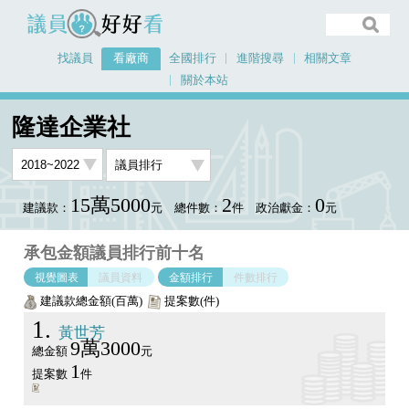
議員好好看
找議員
看廠商
全國排行
進階搜尋
相關文章
關於本站
首頁
看廠商
隆達企業社
議員排行圖表
隆達企業社
15萬5000
2
0
建議款：
元
總件數：
件
政治獻金：
元
承包金額議員排行前十名
視覺圖表
議員資料
金額排行
件數排行
建議款總金額(百萬)
提案數(件)
1
黃世芳
9萬3000
總金額
元
1
提案數
件