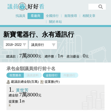
議員好好看
找議員
看廠商
全國排行
進階搜尋
相關文章
關於本站
首頁
看廠商
新寶電器行、永有通訊行
議員排行圖表
新寶電器行、永有通訊行
7萬8000
1
0
建議款：
元
總件數：
件
政治獻金：
元
承包金額議員排行前十名
視覺圖表
議員資料
金額排行
件數排行
建議款總金額(百萬)
提案數(件)
1
黃世芳
7萬8000
總金額
元
1
提案數
件