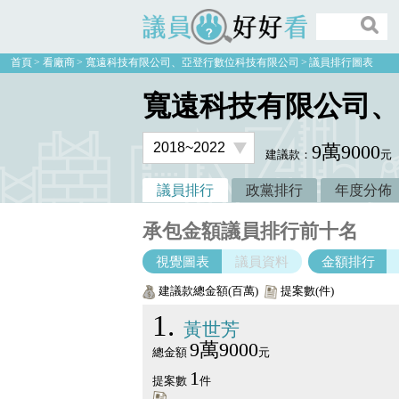
議員好好看
首頁
看廠商
寬遠科技有限公司、亞登行數位科技有限公司
議員排行圖表
寬遠科技有限公司、
9萬9000
建議款：
元
議員排行
政黨排行
年度分佈
承包金額議員排行前十名
視覺圖表
議員資料
金額排行
建議款總金額(百萬)
提案數(件)
1
黃世芳
9萬9000
總金額
元
1
提案數
件