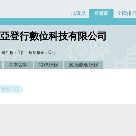
找議員
看廠商
全國排
亞登行數位科技有限公司
1
0
總件數：
件
政治獻金：
元
基本資料
得標紀錄
政治獻金紀錄
件數排行