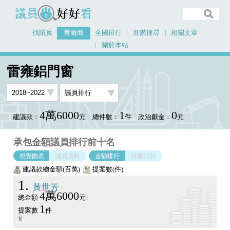
議員好好看
找議員
看廠商
全國排行
進階搜尋
相關文章
關於本站
首頁
看廠商
雷雍鋁門窗
議員排行圖表
雷雍鋁門窗
4萬6000
1
0
建議款：
元
總件數：
件
政治獻金：
元
承包金額議員排行前十名
視覺圖表
議員資料
金額排行
件數排行
建議款總金額(百萬)
提案數(件)
1
黃世芳
4萬6000
總金額
元
1
提案數
件