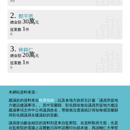
2
鄭宇恩
30萬
總金額
元
1
提案數
件
3
林銘仁
20萬
總金額
元
1
提案數
件
本網站資料來源：
建議款的資料來自
投票指南
，以及各地方政府主計處「議員所提地
方建設建議事項」。其中宜蘭縣、彰化縣並無在議員所提地方建設
建議事項文件中公布議員姓名，導致無法透過統計得知每個宜蘭縣
與彰化縣議員在建議款的貢獻。
議員政治獻金細目的資料則是來自監察院。在資料取得方面，先是
在監察院的電腦上花費數日與申請費印出紙本後，再請輔仁大學哲