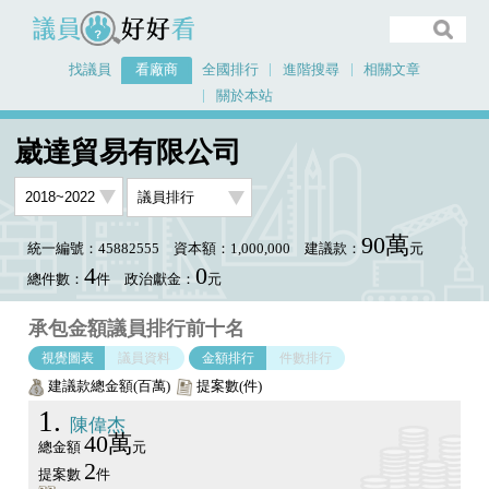
議員好好看
找議員
看廠商
全國排行
進階搜尋
相關文章
關於本站
首頁
看廠商
崴達貿易有限公司
議員排行圖表
崴達貿易有限公司
90萬
統一編號：45882555
資本額：1,000,000
建議款：
元
4
0
總件數：
件
政治獻金：
元
承包金額議員排行前十名
視覺圖表
議員資料
金額排行
件數排行
建議款總金額(百萬)
提案數(件)
1
陳偉杰
40萬
總金額
元
2
提案數
件