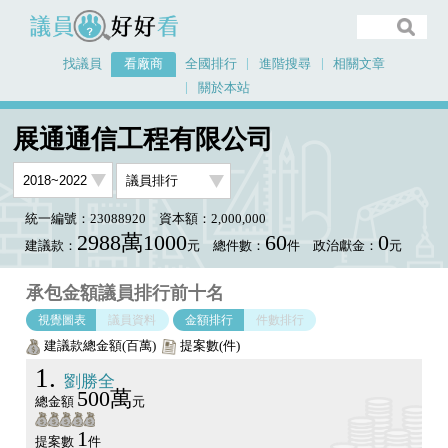
議員好好看
找議員
看廠商
全國排行
進階搜尋
相關文章
關於本站
首頁
看廠商
展通通信工程有限公司
議員排行圖表
展通通信工程有限公司
統一編號：23088920
資本額：2,000,000
2988萬1000
60
0
建議款：
元
總件數：
件
政治獻金：
元
承包金額議員排行前十名
視覺圖表
議員資料
金額排行
件數排行
建議款總金額(百萬)
提案數(件)
1
劉勝全
500萬
總金額
元
1
提案數
件