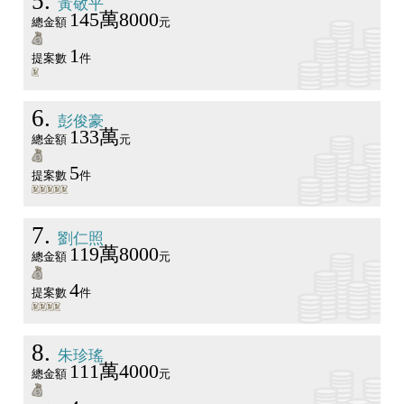
5
黃敬平
145萬8000
總金額
元
1
提案數
件
6
彭俊豪
133萬
總金額
元
5
提案數
件
7
劉仁照
119萬8000
總金額
元
4
提案數
件
8
朱珍瑤
111萬4000
總金額
元