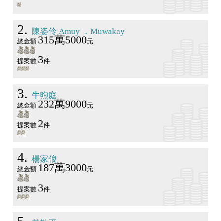
2
陳姿伶 Amuy ．Muwakay
315萬5000
總金額
元
3
提案數
件
3
牛煦庭
232萬9000
總金額
元
2
提案數
件
4
楊家俍
187萬3000
總金額
元
3
提案數
件