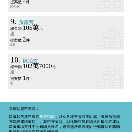
4
提案數
件
9
黃家齊
105萬
總金額
元
2
提案數
件
10
陳治文
102萬7000
總金額
元
1
提案數
件
本網站資料來源：
建議款的資料來自
投票指南
，以及各地方政府主計處「議員所提地
方建設建議事項」。其中宜蘭縣、彰化縣並無在議員所提地方建設
建議事項文件中公布議員姓名，導致無法透過統計得知每個宜蘭縣
與彰化縣議員在建議款的貢獻。