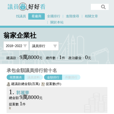
議員好好看
找議員
看廠商
全國排行
進階搜尋
相關文章
關於本站
首頁
看廠商
翁家企業社
議員排行圖表
翁家企業社
9萬8000
1
0
建議款：
元
總件數：
件
政治獻金：
元
承包金額議員排行前十名
視覺圖表
議員資料
金額排行
件數排行
建議款總金額(百萬)
提案數(件)
1
郭麗華
9萬8000
總金額
元
1
提案數
件