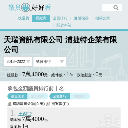
議員好好看
找議員
看廠商
全國排行
進階搜尋
相關文章
關於本站
首頁
看廠商
天瑞資訊有限公司 浦捷特企業有限公司
議員排行圖表
天瑞資訊有限公司 浦捷特企業有限
公司
7萬4000
1
0
建議款：
元
總件數：
件
政治獻金：
元
承包金額議員排行前十名
視覺圖表
議員資料
金額排行
件數排行
建議款總金額(百萬)
提案數(件)
1
王醒之
7萬4000
總金額
元
1
提案數
件