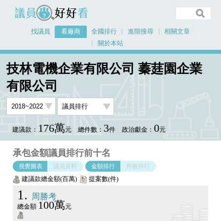
議員好好看
找議員
看廠商
全國排行
進階搜尋
相關文章
關於本站
首頁
看廠商
技林電機企業有限公司 蓁莛園企業有限公司
議員排行圖表
技林電機企業有限公司 蓁莛園企業
有限公司
176萬
3
0
建議款：
元
總件數：
件
政治獻金：
元
承包金額議員排行前十名
視覺圖表
議員資料
金額排行
件數排行
建議款總金額(百萬)
提案數(件)
1
周勝考
100萬
總金額
元