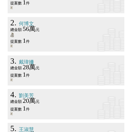
1
提案數
件
2
何博文
56萬
總金額
元
1
提案數
件
3
戴瑋姍
28萬
總金額
元
1
提案數
件
4
劉美芳
20萬
總金額
元
1
提案數
件
5
王淑慧