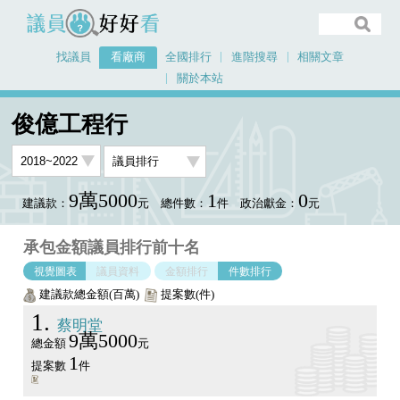
議員好好看
找議員
看廠商
全國排行
進階搜尋
相關文章
關於本站
首頁
看廠商
俊億工程行
議員排行圖表
俊億工程行
9萬5000
1
0
建議款：
元
總件數：
件
政治獻金：
元
承包金額議員排行前十名
視覺圖表
議員資料
金額排行
件數排行
建議款總金額(百萬)
提案數(件)
1
蔡明堂
9萬5000
總金額
元
1
提案數
件