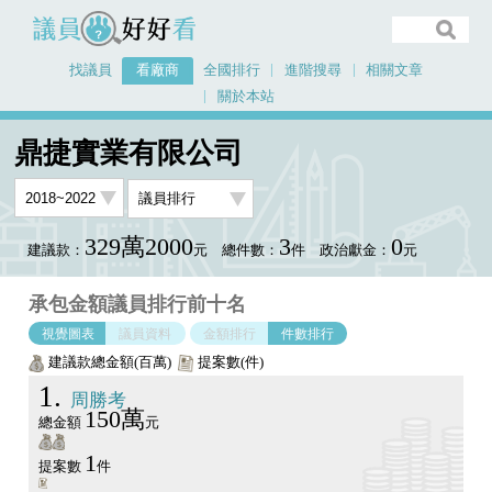
議員好好看
找議員
看廠商
全國排行
進階搜尋
相關文章
關於本站
首頁
看廠商
鼎捷實業有限公司
議員排行圖表
鼎捷實業有限公司
329萬2000
3
0
建議款：
元
總件數：
件
政治獻金：
元
承包金額議員排行前十名
視覺圖表
議員資料
金額排行
件數排行
建議款總金額(百萬)
提案數(件)
1
周勝考
150萬
總金額
元
1
提案數
件