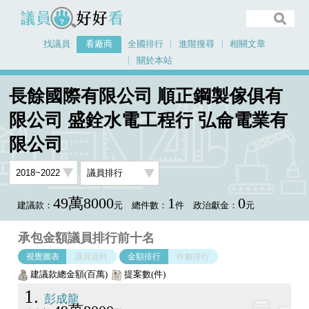
議員好好看
找議員
看廠商
全國排行
進階搜尋
相關文章
關於本站
首頁
看廠商
長餘國際有限公司 順正鋼製傢俱有
長餘國際有限公司 順正鋼製傢俱有限公司 盛銓水電工程行 弘侖電業有限公司
限公司 盛銓水電工程行 弘侖電業有
議員排行圖表
限公司
49萬8000
1
0
建議款：
元
總件數：
件
政治獻金：
元
承包金額議員排行前十名
視覺圖表
議員資料
金額排行
件數排行
建議款總金額(百萬)
提案數(件)
1
彭成龍