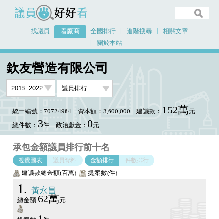
議員好好看
找議員
看廠商
全國排行
進階搜尋
相關文章
關於本站
首頁
看廠商
欽友營造有限公司
議員排行圖表
欽友營造有限公司
152萬
統一編號：70724984
資本額：3,600,000
建議款：
元
3
0
總件數：
件
政治獻金：
元
承包金額議員排行前十名
視覺圖表
議員資料
金額排行
件數排行
建議款總金額(百萬)
提案數(件)
1
黃永昌
62萬
總金額
元
1