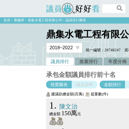
議員好好看
首頁
看廠商
鼎集水電工程有限公司
議員排行圖表
鼎集水電工程有限公
統一編號：28748247
資
議員排行
政黨排行
年度分佈
承包金額議員排行前十名
視覺圖表
議員資料
金額排行
建議款總金額(百萬)
提案數(件)
1
陳文治
150萬
總金額
元