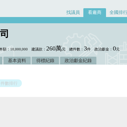
找議員
看廠商
全國排
司
260萬
3
0
本額：10,000,000
建議款：
元
總件數：
件
政治獻金：
元
基本資料
得標紀錄
政治獻金紀錄
件數排行