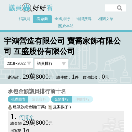
議員好好看
找議員
看廠商
全國排行
進階搜尋
相關文章
關於本站
首頁
看廠商
宇鴻營造有限公司 寶喬家飾有限公司 互盛股份有限公司
宇鴻營造有限公司 寶喬家飾有限公
議員排行圖表
司 互盛股份有限公司
29萬8000
1
0
建議款：
元
總件數：
件
政治獻金：
元
承包金額議員排行前十名
視覺圖表
議員資料
金額排行
件數排行
建議款總金額(百萬)
提案數(件)
1
何博文
29萬8000
總金額
元
1
提案數
件