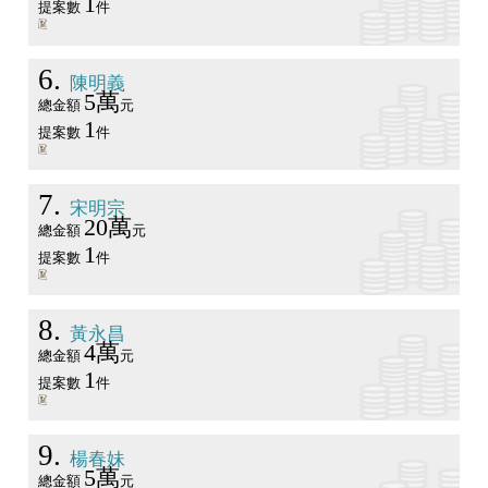
1
提案數
件
6
陳明義
5萬
總金額
元
1
提案數
件
7
宋明宗
20萬
總金額
元
1
提案數
件
8
黃永昌
4萬
總金額
元
1
提案數
件
9
楊春妹
5萬
總金額
元