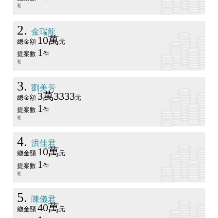
2
金瑞龍
10萬
總金額
元
1
提案數
件
3
劉美芳
3萬3333
總金額
元
1
提案數
件
4
洪佳君
10萬
總金額
元
1
提案數
件
5
陳儀君
40萬
總金額
元