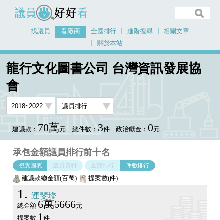
議員好好看
找議員
看廠商
全國排行
進階搜尋
相關文章
關於本站
首頁
看廠商
龍行文化圖書公司 台灣資訊發展協會
議員排行圖表
龍行文化圖書公司 台灣資訊發展協
會
70萬
3
0
建議款：
元
總件數：
件
政治獻金：
元
承包金額議員排行前十名
視覺圖表
議員資料
金額排行
件數排行
建議款總金額(百萬)
提案數(件)
1
連斐璠
6萬6666
總金額
元
1
提案數
件