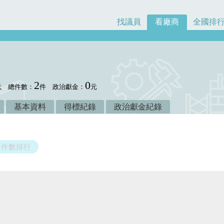
找議員
看廠商
全國排
2
0
元
總件數：
件
政治獻金：
元
基本資料
得標紀錄
政治獻金紀錄
件數排行