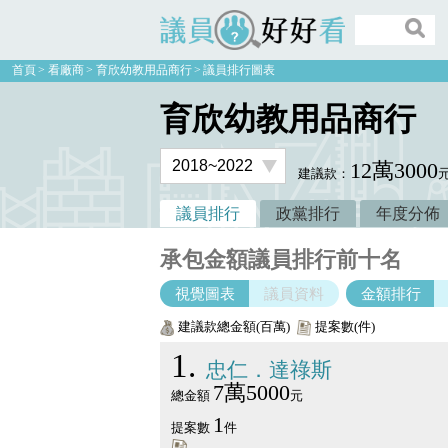
議員好好看
首頁
看廠商
育欣幼教用品商行
議員排行圖表
育欣幼教用品商行
12萬3000
建議款：
議員排行
政黨排行
年度分佈
承包金額議員排行前十名
視覺圖表
議員資料
金額排行
建議款總金額(百萬)
提案數(件)
1
忠仁．達祿斯
7萬5000
總金額
元
1
提案數
件