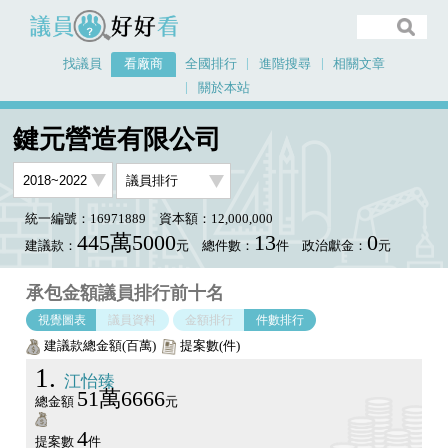
議員好好看
找議員
看廠商
全國排行
進階搜尋
相關文章
關於本站
首頁
看廠商
鍵元營造有限公司
議員排行圖表
鍵元營造有限公司
統一編號：16971889
資本額：12,000,000
445萬5000
13
0
建議款：
元
總件數：
件
政治獻金：
元
承包金額議員排行前十名
視覺圖表
議員資料
金額排行
件數排行
建議款總金額(百萬)
提案數(件)
1
江怡臻
51萬6666
總金額
元
4
提案數
件