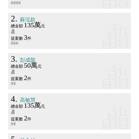
2
蘇泓欽
135萬
總金額
元
3
提案數
件
3
彭成龍
50萬
總金額
元
2
提案數
件
4
高敏慧
135萬
總金額
元
2
提案數
件