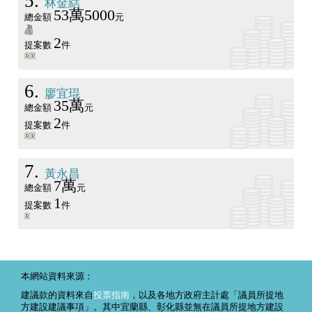
5
林金結
53萬5000
總金額
元
2
提案數
件
6
廖宜琨
35萬
總金額
元
2
提案數
件
7
黃永昌
7萬
總金額
元
1
提案數
件
本網站資料來源：
建議款的資料來自
投票指南
，以及各地方政府主計處「議員所提地
方建設建議事項」。其中宜蘭縣、彰化縣並無在議員所提地方建設