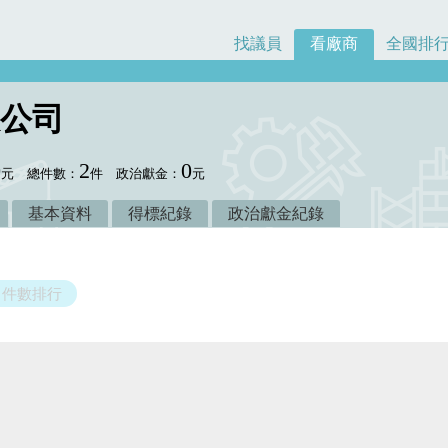
找議員
看廠商
全國排
公司
0
2
0
元
總件數：
件
政治獻金：
元
基本資料
得標紀錄
政治獻金紀錄
件數排行