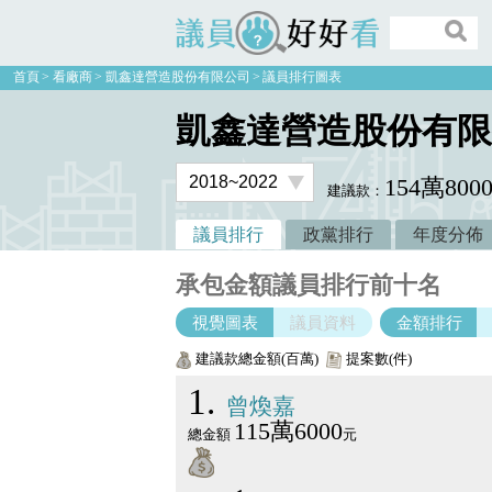
議員好好看
首頁
看廠商
凱鑫達營造股份有限公司
議員排行圖表
凱鑫達營造股份有限
154萬800
建議款：
議員排行
政黨排行
年度分佈
承包金額議員排行前十名
視覺圖表
議員資料
金額排行
建議款總金額(百萬)
提案數(件)
1
曾煥嘉
115萬6000
總金額
元