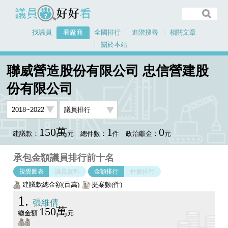
議員好好看
找議員
看廠商
全國排行
進階搜尋
相關文章
關於本站
首頁
看廠商
聯威營造股份有限公司 忠信營建股份有限公司
議員排行圖表
聯威營造股份有限公司 忠信營建股
份有限公司
150萬
1
0
建議款：
元
總件數：
件
政治獻金：
元
承包金額議員排行前十名
視覺圖表
議員資料
金額排行
件數排行
建議款總金額(百萬)
提案數(件)
1
張維倩
150萬
總金額
元