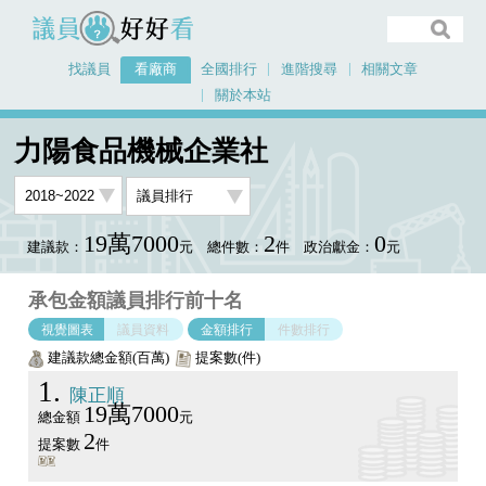
議員好好看
找議員
看廠商
全國排行
進階搜尋
相關文章
關於本站
首頁
看廠商
力陽食品機械企業社
議員排行圖表
力陽食品機械企業社
19萬7000
2
0
建議款：
元
總件數：
件
政治獻金：
元
承包金額議員排行前十名
視覺圖表
議員資料
金額排行
件數排行
建議款總金額(百萬)
提案數(件)
1
陳正順
19萬7000
總金額
元
2
提案數
件