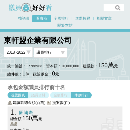
議員好好看
找議員
看廠商
全國排行
進階搜尋
相關文章
關於本站
首頁
看廠商
東軒盟企業有限公司
議員排行圖表
東軒盟企業有限公司
150萬
統一編號：12788968
資本額：10,000,000
建議款：
元
1
0
總件數：
件
政治獻金：
元
承包金額議員排行前十名
視覺圖表
議員資料
金額排行
件數排行
建議款總金額(百萬)
提案數(件)
1
周勝考
150萬
總金額
元
1