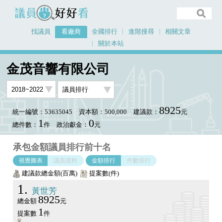
議員好好看
找議員
看廠商
全國排行
進階搜尋
相關文章
關於本站
首頁
看廠商
金茂音響有限公司
議員排行圖表
金茂音響有限公司
8925
統一編號：53635045
資本額：500,000
建議款：
元
1
0
總件數：
件
政治獻金：
元
承包金額議員排行前十名
視覺圖表
議員資料
金額排行
件數排行
建議款總金額(百萬)
提案數(件)
1
黃世芳
8925
總金額
元
1
提案數
件