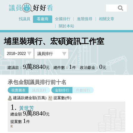
議員好好看
找議員
看廠商
全國排行
進階搜尋
相關文章
關於本站
首頁
看廠商
埔里裝璜行、宏碩資訊工作室
議員排行圖表
埔里裝璜行、宏碩資訊工作室
9萬8840
1
0
建議款：
元
總件數：
件
政治獻金：
元
承包金額議員排行前十名
視覺圖表
議員資料
金額排行
件數排行
建議款總金額(百萬)
提案數(件)
1
黃世芳
9萬8840
總金額
元
1
提案數
件