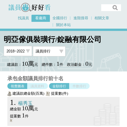
議員好好看
找議員
看廠商
全國排行
進階搜尋
相關文章
關於本站
首頁
看廠商
明亞傢俱裝璜行/錠融有限公司
議員排行圖表
明亞傢俱裝璜行/錠融有限公司
10萬
1
0
建議款：
元
總件數：
件
政治獻金：
元
承包金額議員排行前十名
視覺圖表
議員資料
金額排行
件數排行
建議款總金額(百萬)
提案數(件)
1
楊秀玉
10萬
總金額
元
1
提案數
件