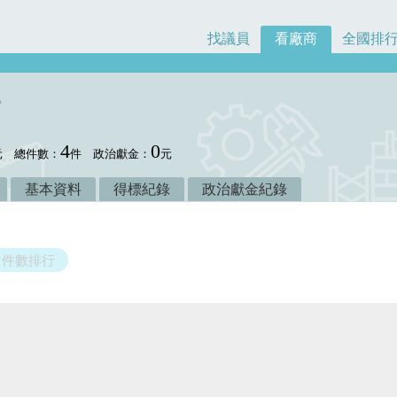
找議員
看廠商
全國排
4
0
元
總件數：
件
政治獻金：
元
基本資料
得標紀錄
政治獻金紀錄
件數排行