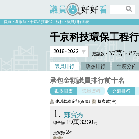
議員好好看
首頁
看廠商
千京科技環保工程行
議員排行圖表
千京科技環保工程行
37萬6487
建議款：
議員排行
政黨排行
年度分佈
承包金額議員排行前十名
視覺圖表
議員資料
金額排行
建議款總金額(百萬)
提案數(件)
1
鄭寶秀
19萬3260
總金額
元
2
提案數
件