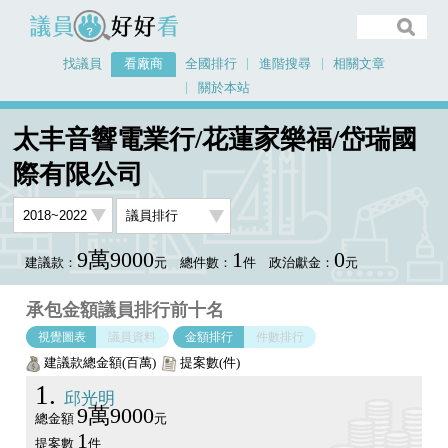
議員好好看
找議員
看廠商
全國排行
進階搜尋
相關文章
關於本站
首頁
看廠商
太丰音響電業行/花蓮家樂福/岱瑞國際有限公司
議員排行圖表
太丰音響電業行/花蓮家樂福/岱瑞國
際有限公司
9萬9000
1
0
建議款：
元
總件數：
件
政治獻金：
元
承包金額議員排行前十名
視覺圖表
議員資料
金額排行
件數排行
建議款總金額(百萬)
提案數(件)
1
邱光明
9萬9000
總金額
元
1
提案數
件