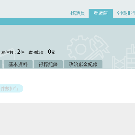
找議員
看廠商
全國排
2
0
總件數：
件
政治獻金：
元
基本資料
得標紀錄
政治獻金紀錄
件數排行