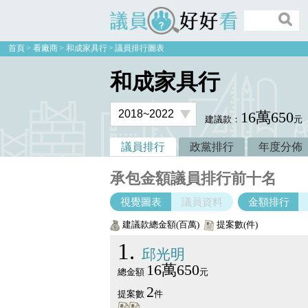
議員好好看
首頁
看廠商
和成家具行
議員排行圖表
和成家具行
16萬650
建議款：
元
議員排行
政黨排行
年度分佈
承包金額議員排行前十名
視覺圖表
議員資料
金額排行
建議款總金額(百萬)
提案數(件)
1
邱光明
16萬650
總金額
元
2
提案數
件