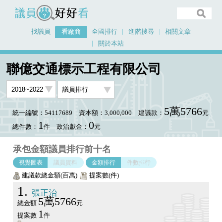
議員好好看
找議員
看廠商
全國排行
進階搜尋
相關文章
關於本站
首頁
看廠商
聯億交通標示工程有限公司
議員排行圖表
聯億交通標示工程有限公司
5萬5766
統一編號：54117689
資本額：3,000,000
建議款：
元
1
0
總件數：
件
政治獻金：
元
承包金額議員排行前十名
視覺圖表
議員資料
金額排行
件數排行
建議款總金額(百萬)
提案數(件)
1
張正治
5萬5766
總金額
元
1
提案數
件