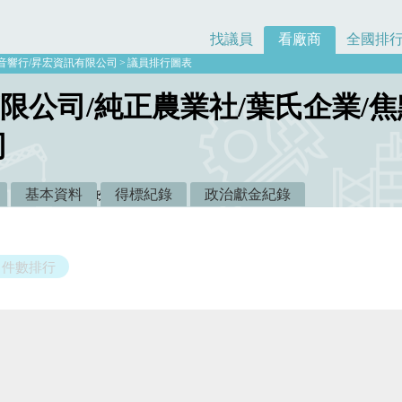
找議員
看廠商
全國排
音響行/昇宏資訊有限公司
議員排行圖表
限公司/純正農業社/葉氏企業/焦
司
1
0
基本資料
得標紀錄
政治獻金紀錄
元
總件數：
件
政治獻金：
元
件數排行