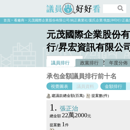
議員好好看
首頁
看廠商
元茂國際企業股份有限公司/純正農業社/葉氏企業/焦點沖印行/正義
元茂國際企業股份有
行/昇宏資訊有限公
22萬2000
議員排行
政黨排行
年度分佈
建議款：
承包金額議員排行前十名
視覺圖表
議員資料
金額排行
建議款總金額(百萬)
提案數(件)
1
張正治
22萬2000
總金額
元
1
提案數
件