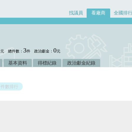
找議員
看廠商
全國排
4
3
0
元
總件數：
件
政治獻金：
元
基本資料
得標紀錄
政治獻金紀錄
件數排行