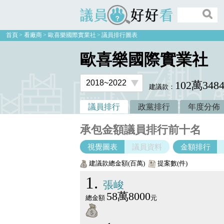
議員好好看
首頁
看廠商
歐喜樂國際實業社
議員排行圖表
歐喜樂國際實業社
102萬348
建議款：
議員排行
政黨排行
年度分佈
承包金額議員排行前十名
視覺圖表
議員資料
金額排行
建議款總金額(百萬)
提案數(件)
1
張峻
58萬8000
總金額
元