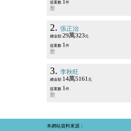
1
提案數
件
2
張正治
29萬323
總金額
元
1
提案數
件
3
李秋旺
14萬5161
總金額
元
1
提案數
件
本網站資料來源：