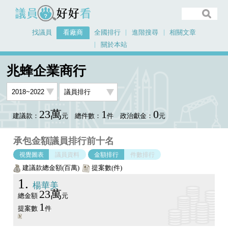
議員好好看
找議員
看廠商
全國排行
進階搜尋
相關文章
關於本站
首頁
看廠商
兆蜂企業商行
議員排行圖表
兆蜂企業商行
23萬
1
0
建議款：
元
總件數：
件
政治獻金：
元
承包金額議員排行前十名
視覺圖表
議員資料
金額排行
件數排行
建議款總金額(百萬)
提案數(件)
1
楊華美
23萬
總金額
元
1
提案數
件