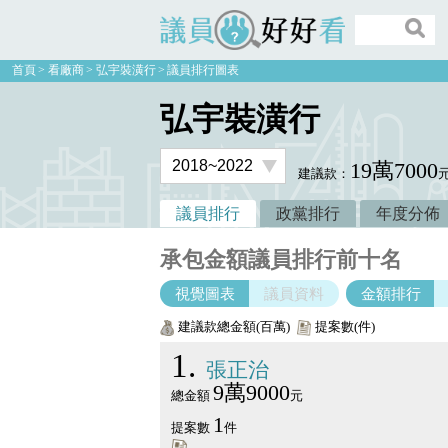
議員好好看
首頁
看廠商
弘宇裝潢行
議員排行圖表
弘宇裝潢行
19萬7000
建議款：
議員排行
政黨排行
年度分佈
承包金額議員排行前十名
視覺圖表
議員資料
金額排行
建議款總金額(百萬)
提案數(件)
1
張正治
9萬9000
總金額
元
1
提案數
件