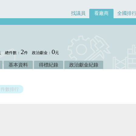
找議員
看廠商
全國排
2
0
元
總件數：
件
政治獻金：
元
基本資料
得標紀錄
政治獻金紀錄
件數排行