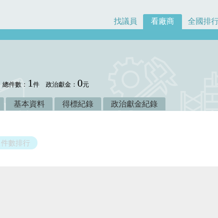
找議員
看廠商
全國排
1
0
總件數：
件
政治獻金：
元
基本資料
得標紀錄
政治獻金紀錄
件數排行