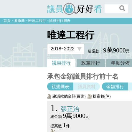
議員好好看
首頁
看廠商
唯達工程行
議員排行圖表
唯達工程行
9萬9000
建議款：
元
議員排行
政黨排行
年度分佈
承包金額議員排行前十名
視覺圖表
議員資料
金額排行
建議款總金額(百萬)
提案數(件)
1
張正治
9萬9000
總金額
元
1
提案數
件