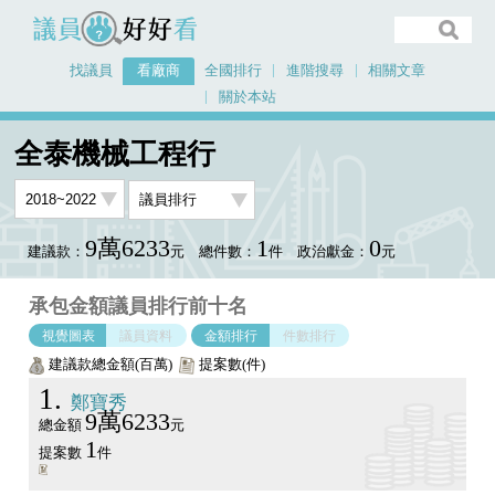
議員好好看
找議員
看廠商
全國排行
進階搜尋
相關文章
關於本站
首頁
看廠商
全泰機械工程行
議員排行圖表
全泰機械工程行
9萬6233
1
0
建議款：
元
總件數：
件
政治獻金：
元
承包金額議員排行前十名
視覺圖表
議員資料
金額排行
件數排行
建議款總金額(百萬)
提案數(件)
1
鄭寶秀
9萬6233
總金額
元
1
提案數
件