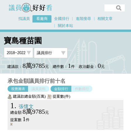
議員好好看
找議員
看廠商
全國排行
進階搜尋
相關文章
關於本站
首頁
看廠商
寶島種苗園
議員排行圖表
寶島種苗園
8萬9785
1
0
建議款：
元
總件數：
件
政治獻金：
元
承包金額議員排行前十名
視覺圖表
議員資料
金額排行
件數排行
建議款總金額(百萬)
提案數(件)
1
張懷文
8萬9785
總金額
元
1
提案數
件