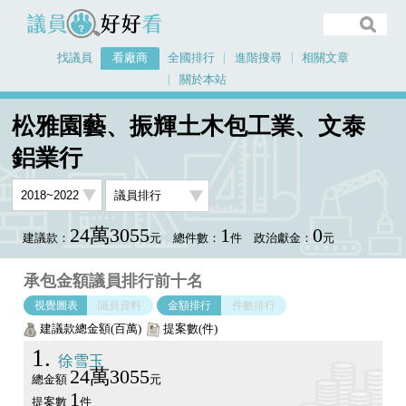
議員好好看
找議員
看廠商
全國排行
進階搜尋
相關文章
關於本站
首頁
看廠商
松雅園藝、振輝土木包工業、文泰鋁業行
議員排行圖表
松雅園藝、振輝土木包工業、文泰
鋁業行
24萬3055
1
0
建議款：
元
總件數：
件
政治獻金：
元
承包金額議員排行前十名
視覺圖表
議員資料
金額排行
件數排行
建議款總金額(百萬)
提案數(件)
1
徐雪玉
24萬3055
總金額
元
1
提案數
件