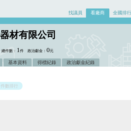
找議員
看廠商
全國排
器材有限公司
1
0
總件數：
件
政治獻金：
元
基本資料
得標紀錄
政治獻金紀錄
件數排行