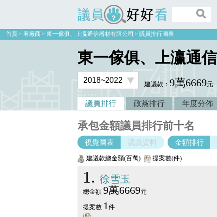
議員好好看
首頁
看廠商
東一傢俱、上瀛通信器材有限公司
議員排行圖表
東一傢俱、上瀛通信
9萬6669
建議款：
元
議員排行
政黨排行
年度分佈
承包金額議員排行前十名
視覺圖表
議員資料
金額排行
建議款總金額(百萬)
提案數(件)
1
徐雪玉
9萬6669
總金額
元
1
提案數
件