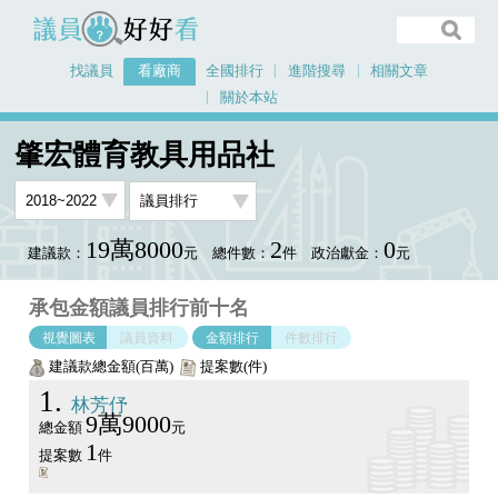
議員好好看
找議員
看廠商
全國排行
進階搜尋
相關文章
關於本站
首頁
看廠商
肇宏體育教具用品社
議員排行圖表
肇宏體育教具用品社
19萬8000
2
0
建議款：
元
總件數：
件
政治獻金：
元
承包金額議員排行前十名
視覺圖表
議員資料
金額排行
件數排行
建議款總金額(百萬)
提案數(件)
1
林芳伃
9萬9000
總金額
元
1
提案數
件