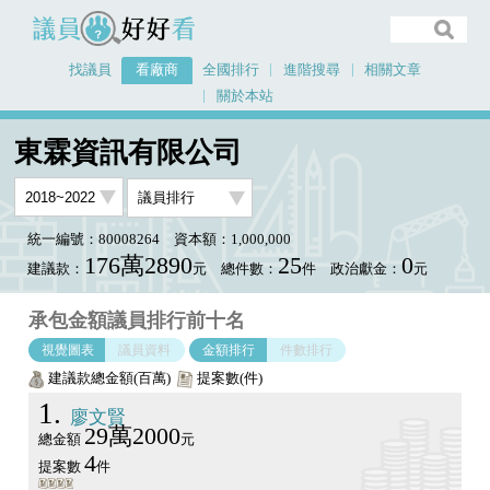
議員好好看
找議員
看廠商
全國排行
進階搜尋
相關文章
關於本站
首頁
看廠商
東霖資訊有限公司
議員排行圖表
東霖資訊有限公司
統一編號：80008264
資本額：1,000,000
176萬2890
25
0
建議款：
元
總件數：
件
政治獻金：
元
承包金額議員排行前十名
視覺圖表
議員資料
金額排行
件數排行
建議款總金額(百萬)
提案數(件)
1
廖文賢
29萬2000
總金額
元
4
提案數
件