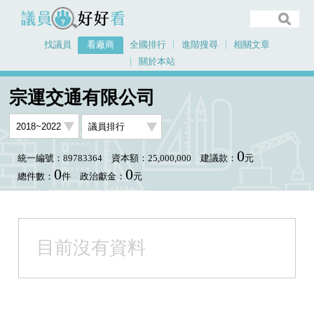
議員好好看
找議員
看廠商
全國排行
進階搜尋
相關文章
關於本站
首頁
看廠商
宗運交通有限公司
議員排行圖表
宗運交通有限公司
0
統一編號：89783364
資本額：25,000,000
建議款：
元
0
0
總件數：
件
政治獻金：
元
目前沒有資料