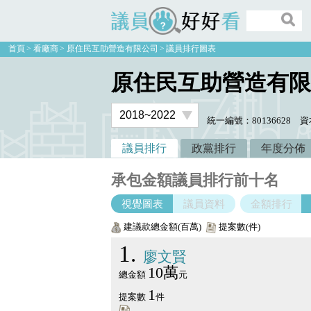
議員好好看
首頁
看廠商
原住民互助營造有限公司
議員排行圖表
原住民互助營造有限
統一編號：80136628
資
議員排行
政黨排行
年度分佈
承包金額議員排行前十名
視覺圖表
議員資料
金額排行
建議款總金額(百萬)
提案數(件)
1
廖文賢
10萬
總金額
元
1
提案數
件