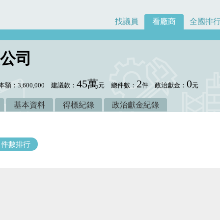
找議員
看廠商
全國排
公司
45萬
2
0
本額：3,600,000
建議款：
元
總件數：
件
政治獻金：
元
基本資料
得標紀錄
政治獻金紀錄
件數排行