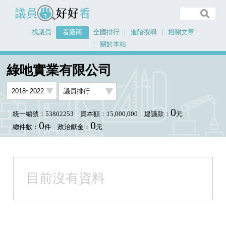
議員好好看
找議員
看廠商
全國排行
進階搜尋
相關文章
關於本站
首頁
看廠商
綠吔實業有限公司
議員排行圖表
綠吔實業有限公司
0
統一編號：53802253
資本額：15,000,000
建議款：
元
0
0
總件數：
件
政治獻金：
元
目前沒有資料