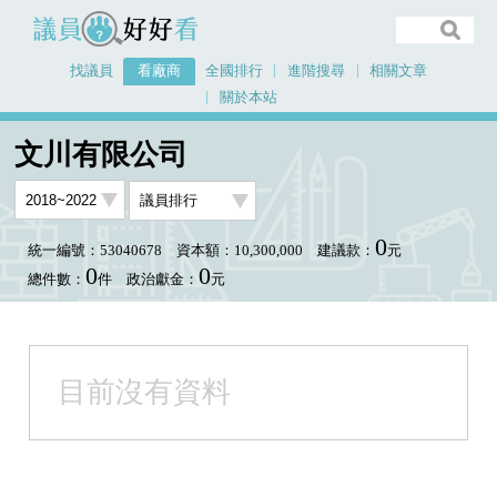
議員好好看
找議員
看廠商
全國排行
進階搜尋
相關文章
關於本站
首頁
看廠商
文川有限公司
議員排行圖表
文川有限公司
0
統一編號：53040678
資本額：10,300,000
建議款：
元
0
0
總件數：
件
政治獻金：
元
目前沒有資料