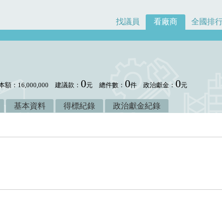
找議員
看廠商
全國排
0
0
0
本額：16,000,000
建議款：
元
總件數：
件
政治獻金：
元
基本資料
得標紀錄
政治獻金紀錄