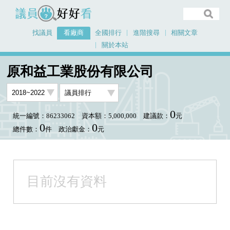
議員好好看
找議員
看廠商
全國排行
進階搜尋
相關文章
關於本站
首頁
看廠商
原和益工業股份有限公司
議員排行圖表
原和益工業股份有限公司
0
統一編號：86233062
資本額：5,000,000
建議款：
元
0
0
總件數：
件
政治獻金：
元
目前沒有資料